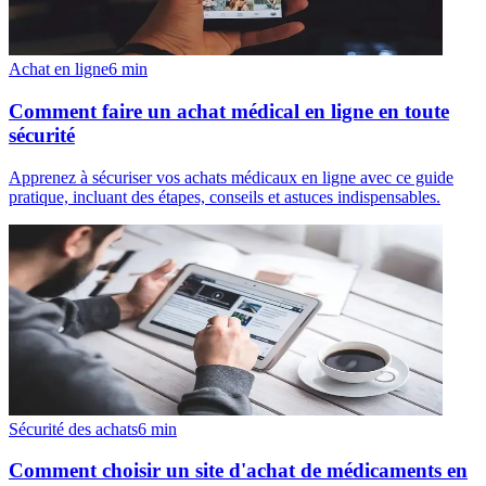
Achat en ligne
6
min
Comment faire un achat médical en ligne en toute
sécurité
Apprenez à sécuriser vos achats médicaux en ligne avec ce guide
pratique, incluant des étapes, conseils et astuces indispensables.
Sécurité des achats
6
min
Comment choisir un site d'achat de médicaments en