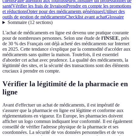
clients
Faire attention aux fournisseurs
Consulter un professionnel de
santé
Vérifier les frais de livraison
Prendre en compte les promotions
et réductions
Opter pour des médicaments génériques
Utiliser des
outils de gestion de médicaments
Checklist avant achat
Glossaire
Sommaire
(
12
sections
)
L'achat de médicaments en ligne est devenu une pratique courante
pour de nombreuses personnes. Selon une étude de
l'INSEE
, près
de 30 % des Français ont déjà acheté des médicaments sur Internet
en 2025. Cette tendance s'explique par la commodité d'accéder aux
médicaments sans quitter la maison. Toutefois, il est essentiel
d'aborder cet achat avec prudence. La qualité des médicaments, la
légitimité des sites, et la sécurité des transactions sont des éléments
cruciaux à prendre en compte.
Vérifier la légitimité de la pharmacie en
ligne
Avant d'effectuer un achat de médicaments, il est impératif de
s'assurer que la pharmacie en ligne est légitime et conforme aux
réglementations en vigueur. En Europe, les pharmacies doivent
afficher un logo commun indiquant leur conformité. Il est également
conseillé de vérifier l'adresse physique de la pharmacie et ses
coordonnées. La sécurité de vos données personnelles et de vos