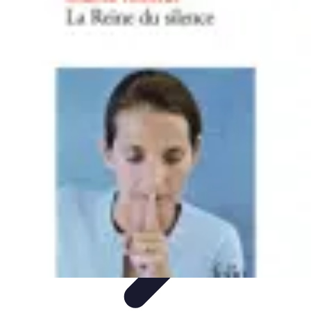
Medic Achat
Astuces et Économies
Achats de Médicaments
Achats
Médicaux
Sécurité en ligne
Sécurité des achats
Medic Achat