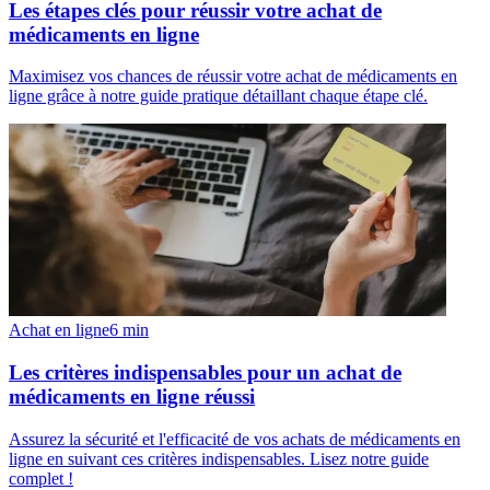
Les étapes clés pour réussir votre achat de
médicaments en ligne
Maximisez vos chances de réussir votre achat de médicaments en
ligne grâce à notre guide pratique détaillant chaque étape clé.
Achat en ligne
6
min
Les critères indispensables pour un achat de
médicaments en ligne réussi
Assurez la sécurité et l'efficacité de vos achats de médicaments en
ligne en suivant ces critères indispensables. Lisez notre guide
complet !