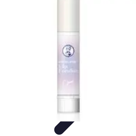
Medic Achat
Astuces et Économies
Achats de Médicaments
Achats
Médicaux
Sécurité en ligne
Sécurité des achats
Medic Achat