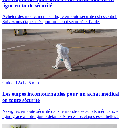
ligne en toute sécurité
Acheter des médicaments en ligne en toute sécurité est essentiel.
Suivez nos étapes clés pour un achat sécurisé et fiable.
Guide d'Achat
5
min
Les étapes incontournables pour un achat médical
en toute sécurité
Naviguez en toute sécurité dans le monde des achats médicaux en
ligne grâce à notre guide détaillé. Suivez nos étapes essentielles !