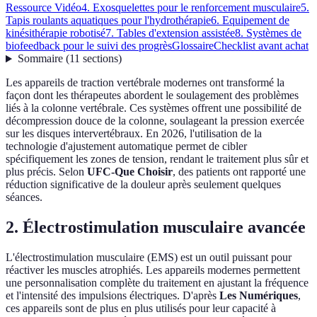
Ressource Vidéo
4. Exosquelettes pour le renforcement musculaire
5.
Tapis roulants aquatiques pour l'hydrothérapie
6. Equipement de
kinésithérapie robotisé
7. Tables d'extension assistée
8. Systèmes de
biofeedback pour le suivi des progrès
Glossaire
Checklist avant achat
Sommaire
(
11
sections
)
Les appareils de traction vertébrale modernes ont transformé la
façon dont les thérapeutes abordent le soulagement des problèmes
liés à la colonne vertébrale. Ces systèmes offrent une possibilité de
décompression douce de la colonne, soulageant la pression exercée
sur les disques intervertébraux. En 2026, l'utilisation de la
technologie d'ajustement automatique permet de cibler
spécifiquement les zones de tension, rendant le traitement plus sûr et
plus précis. Selon
UFC-Que Choisir
, des patients ont rapporté une
réduction significative de la douleur après seulement quelques
séances.
2. Électrostimulation musculaire avancée
L'électrostimulation musculaire (EMS) est un outil puissant pour
réactiver les muscles atrophiés. Les appareils modernes permettent
une personnalisation complète du traitement en ajustant la fréquence
et l'intensité des impulsions électriques. D'après
Les Numériques
,
ces appareils sont de plus en plus utilisés pour leur capacité à