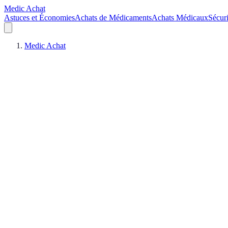
Medic Achat
Astuces et Économies
Achats de Médicaments
Achats Médicaux
Sécuri
Medic Achat