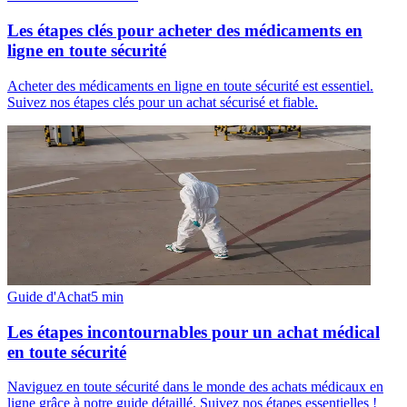
Les étapes clés pour acheter des médicaments en
ligne en toute sécurité
Acheter des médicaments en ligne en toute sécurité est essentiel.
Suivez nos étapes clés pour un achat sécurisé et fiable.
Guide d'Achat
5
min
Les étapes incontournables pour un achat médical
en toute sécurité
Naviguez en toute sécurité dans le monde des achats médicaux en
ligne grâce à notre guide détaillé. Suivez nos étapes essentielles !