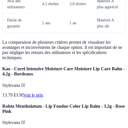
Avis des
Matériel A
4,5 étoiles
3,8 étoiles
utilisateurs
plus apprécié
Durée de
Matériel A
2 ans
1 an
garantie
plus sûr
La comparaison de plusieurs critères permet de visualiser les
avantages et inconvénients de chaque option. Il est important de ne
pas négliger les retours des utilisateurs et les spécifications
techniques.
Kao - Curel Intensive Moisture Care Moisture Lip Care Balm -
4.2g - Bordeaux
Stylevana IT
13.79
EUR
Voir le prix
Rohto Mentholatum - Lip Fondue Color Lip Balm - 3.2g - Rose
Pink
Stylevana IT