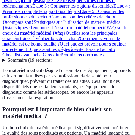
besoins spécifiques
Étape 2 : Se renseigner sur les normes et
réglementations
Étape 3 : Comparer les options disponibles
Étape 4 :
Prendre en compte le rapport qualité/prix
Étape 5 : Consulter des
professionnels du secteur
Comparaison des critères de choix
{#comparaison}
Statistiques sur l'utilisation de matériel médical
{#statistiques}
Tendance : L’essor du matériel connecté
FAQ sur le
choix du matériel médical {#faq}
Quelles sont les principales
caractéristiques à vérifier lors de l'achat ?
Comment savoir si le
matériel est de bonne qualité ?
Quel budget prévoir pour s'équiper
correctement ?
Quels sont les pièges à éviter lors de l'achat ?
Checklist avant achat
Glossaire
Produits recommandés
Sommaire
(
19
sections
)
Le
matériel médical
désigne l'ensemble des équipements, appareils
et instruments utilisés par les professionnels de santé pour
diagnostiquer, prévenir ou traiter des maladies. Cela inclut des
dispositifs tels que les fauteuils roulants, les équipements de
diagnostic comme les stéthoscopes, ou encore les appareils
d'assistance à la respiration.
Pourquoi est-il important de bien choisir son
matériel médical ?
Un bon choix de matériel médical peut significativement améliorer
la qualité des soins prodigués aux patients. Un matériel inadapté ou