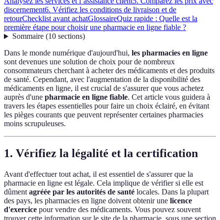
Analysez les services et l’assistance client
5. Comparez les prix avec
discernement
6. Vérifiez les conditions de livraison et de
retour
Checklist avant achat
Glossaire
Quiz rapide : Quelle est la
première étape pour choisir une pharmacie en ligne fiable ?
Sommaire
(
10
sections
)
Dans le monde numérique d'aujourd'hui,
les pharmacies en ligne
sont devenues une solution de choix pour de nombreux
consommateurs cherchant à acheter des médicaments et des produits
de santé. Cependant, avec l'augmentation de la disponibilité des
médicaments en ligne, il est crucial de s'assurer que vous achetez
auprès d'une
pharmacie en ligne fiable
. Cet article vous guidera à
travers les étapes essentielles pour faire un choix éclairé, en évitant
les pièges courants que peuvent représenter certaines pharmacies
moins scrupuleuses.
1. Vérifiez la légalité et la certification
Avant d'effectuer tout achat, il est essentiel de s'assurer que la
pharmacie en ligne est légale. Cela implique de vérifier si elle est
dûment
agréée par les autorités de santé
locales. Dans la plupart
des pays, les pharmacies en ligne doivent obtenir une
licence
d'exercice
pour vendre des médicaments. Vous pouvez souvent
trouver cette information sur le site de la pharmacie, sous une section