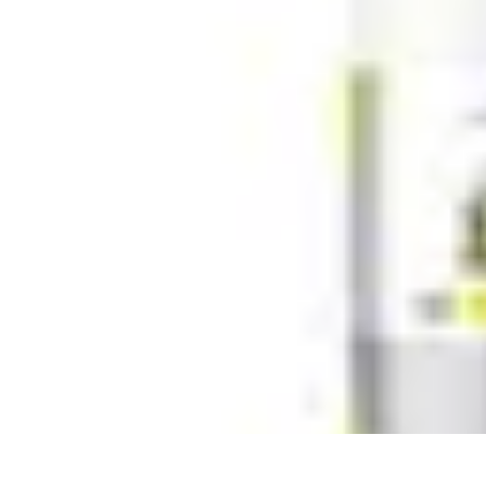
Medic Achat
Astuces et Économies
Achats de Médicaments
Achats Médicaux
Sécuri
Medic Achat