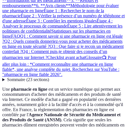
**Informations sur les médicaments**
5. **Retours et
remboursements**
6. **Avis clients**
Méthodologie pour évaluer
une pharmacie en ligne
Étape 1 : Rechercher le nom de la
pharmacie
Étape 2 : Vérifier la présence d’un numéro de téléphone et
d'une adresse
Étape 3 : Contrôler les mentions légales
Étape 4 :
Analyser le processus de commande
Étape 5 : Lire attentivement les
politiques de confidentialité
Statistiques sur les pharmacies en
ligne
FAQ
Q1 : Comment savoir si une pharmacie en ligne est légale
?
Q2 : Quels conseils donneriez-vous pour acheter des médicaments
en ligne en toute sécurité ?
Q3 : Que faire si je reçois un médicament
contrefait ?
Q4 : Comment puis-je obtenir des conseils d’un
pharmacien sur Internet ?
Checklist avant achat
Glossaire
📺 Pour
aller plus loin : *Comment reconnaître une pharmacie en ligne
fiable*, une analyse complète du sujet. Recherchez sur YouTube :
"pharmacie en ligne fiable 2026".
Sommaire
(
23
sections
)
Une
pharmacie en ligne
est un service numérique qui permet aux
consommateurs d'acheter des médicaments et des produits de santé
via Internet. Ce modèle d'achat a gagné en popularité ces dernières
années, notamment grâce à la facilité d'accès et à la commodité qu'il
offre. En France, la règlementation des pharmacies en ligne est
contrôlée par l'
Agence Nationale de Sécurité du Médicament et
des Produits de Santé (ANSM)
. Cela signifie que seules les
pharmacies dûment enregistrées peuvent vendre des médicaments en