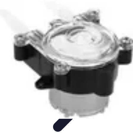
Medic Achat
Astuces et Économies
Achats de Médicaments
Achats
Médicaux
Sécurité en ligne
Sécurité des achats
Medic Achat