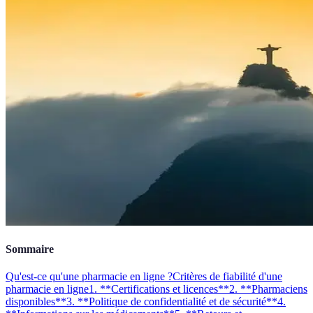
Sommaire
Qu'est-ce qu'une pharmacie en ligne ?
Critères de fiabilité d'une
pharmacie en ligne
1. **Certifications et licences**
2. **Pharmaciens
disponibles**
3. **Politique de confidentialité et de sécurité**
4.