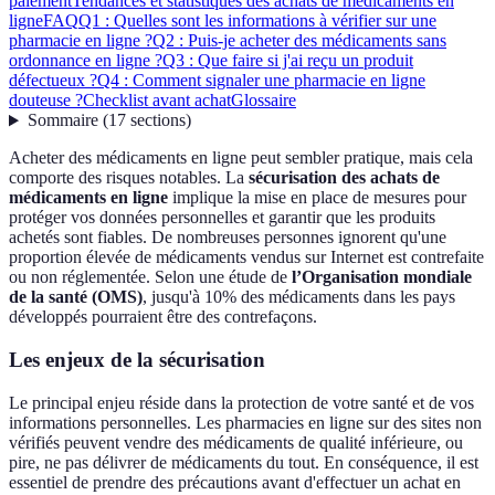
paiement
Tendances et statistiques des achats de médicaments en
ligne
FAQ
Q1 : Quelles sont les informations à vérifier sur une
pharmacie en ligne ?
Q2 : Puis-je acheter des médicaments sans
ordonnance en ligne ?
Q3 : Que faire si j'ai reçu un produit
défectueux ?
Q4 : Comment signaler une pharmacie en ligne
douteuse ?
Checklist avant achat
Glossaire
Sommaire
(
17
sections
)
Acheter des médicaments en ligne peut sembler pratique, mais cela
comporte des risques notables. La
sécurisation des achats de
médicaments en ligne
implique la mise en place de mesures pour
protéger vos données personnelles et garantir que les produits
achetés sont fiables. De nombreuses personnes ignorent qu'une
proportion élevée de médicaments vendus sur Internet est contrefaite
ou non réglementée. Selon une étude de
l’Organisation mondiale
de la santé (OMS)
, jusqu'à 10% des médicaments dans les pays
développés pourraient être des contrefaçons.
Les enjeux de la sécurisation
Le principal enjeu réside dans la protection de votre santé et de vos
informations personnelles. Les pharmacies en ligne sur des sites non
vérifiés peuvent vendre des médicaments de qualité inférieure, ou
pire, ne pas délivrer de médicaments du tout. En conséquence, il est
essentiel de prendre des précautions avant d'effectuer un achat en