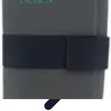
Medic Achat
Astuces et Économies
Achats de Médicaments
Achats
Médicaux
Sécurité en ligne
Sécurité des achats
Medic Achat