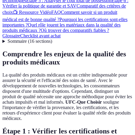
technologies
Étape 5 : Analyser le coût total de possession
Étape 6 :
Vérifier la politique de garantie et SAV
Comparatif des critères de
choix
📺 Ressource Vidéo
FAQ
Comment savoir si un produit
médical est de bonne qualité ?
Pourquoi les certifications sont-elles
importantes ?
Quel rôle jouent les matériaux dans la qualité des
produits médicaux ?
Où trouver des comparatifs fiables ?
Glossaire
Checklist avant achat
Sommaire
(
16
sections
)
Comprendre les enjeux de la qualité des
produits médicaux
La qualité des produits médicaux est un critère indispensable pour
assurer la sécurité et l'efficacité des soins de santé. Avec le
développement de nouvelles technologies, les consommateurs
disposent d'une multitude d'options. Cependant, distinguer un
produit de qualité nécessite une approche méthodique pour éviter les
achats impulsifs et mal informés.
UFC-Que Choisir
souligne
l'importance de vérifier la provenance, les certifications, et les
retours d'expérience client pour évaluer la qualité réelle des produits
médicaux.
Étape 1 : Vérifier les certifications et