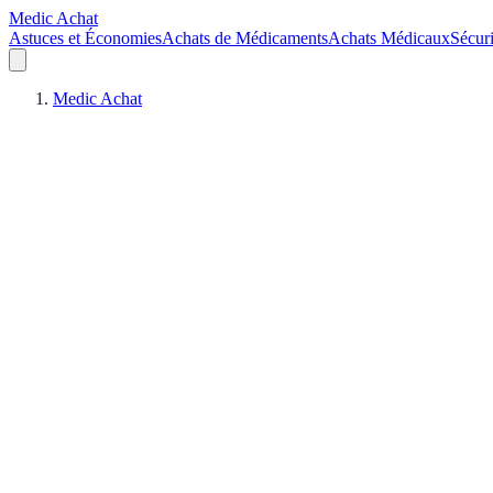
Medic Achat
Astuces et Économies
Achats de Médicaments
Achats Médicaux
Sécuri
Medic Achat