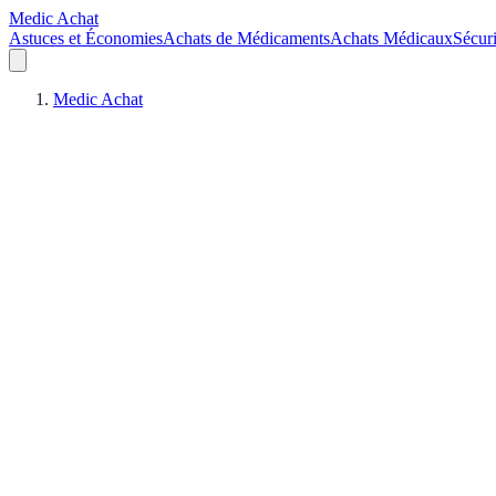
Medic Achat
Astuces et Économies
Achats de Médicaments
Achats Médicaux
Sécuri
Medic Achat