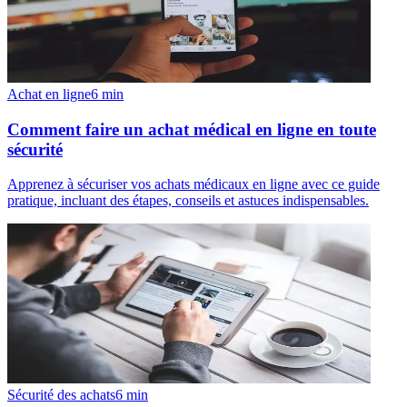
Achat en ligne
6
min
Comment faire un achat médical en ligne en toute
sécurité
Apprenez à sécuriser vos achats médicaux en ligne avec ce guide
pratique, incluant des étapes, conseils et astuces indispensables.
Sécurité des achats
6
min