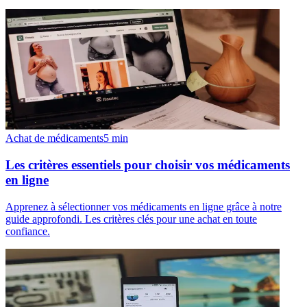
Achat de médicaments
5
min
Les critères essentiels pour choisir vos médicaments
en ligne
Apprenez à sélectionner vos médicaments en ligne grâce à notre
guide approfondi. Les critères clés pour une achat en toute
confiance.