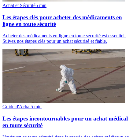
Achat et Sécurité
5
min
Les étapes clés pour acheter des médicaments en
ligne en toute sécurité
Acheter des médicaments en ligne en toute sécurité est essentiel.
Suivez nos étapes clés pour un achat sécurisé et fiable.
Guide d'Achat
5
min
Les étapes incontournables pour un achat médical
en toute sécurité