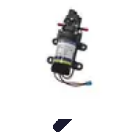
Medic Achat
Astuces et Économies
Achats de Médicaments
Achats
Médicaux
Sécurité en ligne
Sécurité des achats
Medic Achat