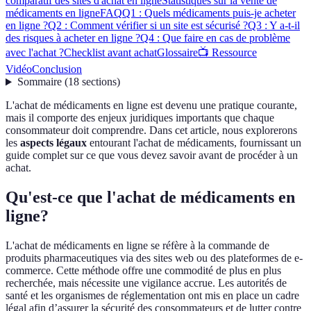
comparatif des sites d'achat en ligne
Statistiques sur la vente de
médicaments en ligne
FAQ
Q1 : Quels médicaments puis-je acheter
en ligne ?
Q2 : Comment vérifier si un site est sécurisé ?
Q3 : Y a-t-il
des risques à acheter en ligne ?
Q4 : Que faire en cas de problème
avec l'achat ?
Checklist avant achat
Glossaire
📺 Ressource
Vidéo
Conclusion
Sommaire
(
18
sections
)
L'achat de médicaments en ligne est devenu une pratique courante,
mais il comporte des enjeux juridiques importants que chaque
consommateur doit comprendre. Dans cet article, nous explorerons
les
aspects légaux
entourant l'achat de médicaments, fournissant un
guide complet sur ce que vous devez savoir avant de procéder à un
achat.
Qu'est-ce que l'achat de médicaments en
ligne?
L'achat de médicaments en ligne se réfère à la commande de
produits pharmaceutiques via des sites web ou des plateformes de e-
commerce. Cette méthode offre une commodité de plus en plus
recherchée, mais nécessite une vigilance accrue. Les autorités de
santé et les organismes de réglementation ont mis en place un cadre
légal afin d’assurer la sécurité des consommateurs et de lutter contre