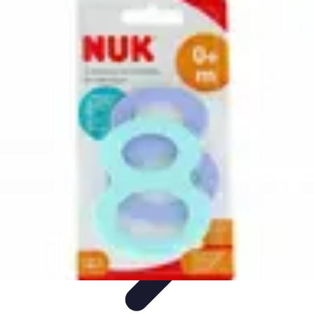
Medic Achat
Astuces et Économies
Achats de Médicaments
Achats
Médicaux
Sécurité en ligne
Sécurité des achats
Medic Achat