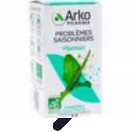
Medic Achat
Astuces et Économies
Achats de Médicaments
Achats
Médicaux
Sécurité en ligne
Sécurité des achats
Medic Achat