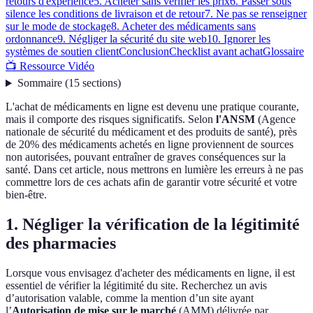
retours d'expérience
5. Acheter sans vérifier les prix
6. Passer sous
silence les conditions de livraison et de retour
7. Ne pas se renseigner
sur le mode de stockage
8. Acheter des médicaments sans
ordonnance
9. Négliger la sécurité du site web
10. Ignorer les
systèmes de soutien client
Conclusion
Checklist avant achat
Glossaire
📺 Ressource Vidéo
Sommaire
(
15
sections
)
L'achat de médicaments en ligne est devenu une pratique courante,
mais il comporte des risques significatifs. Selon
l'ANSM
(Agence
nationale de sécurité du médicament et des produits de santé), près
de 20% des médicaments achetés en ligne proviennent de sources
non autorisées, pouvant entraîner de graves conséquences sur la
santé. Dans cet article, nous mettrons en lumière les erreurs à ne pas
commettre lors de ces achats afin de garantir votre sécurité et votre
bien-être.
1. Négliger la vérification de la légitimité
des pharmacies
Lorsque vous envisagez d'acheter des médicaments en ligne, il est
essentiel de vérifier la légitimité du site. Recherchez un avis
d’autorisation valable, comme la mention d’un site ayant
l’
Autorisation de mise sur le marché
(AMM) délivrée par