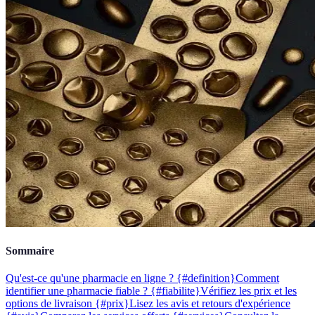
Sommaire
Qu'est-ce qu'une pharmacie en ligne ? {#definition}
Comment
identifier une pharmacie fiable ? {#fiabilite}
Vérifiez les prix et les
options de livraison {#prix}
Lisez les avis et retours d'expérience