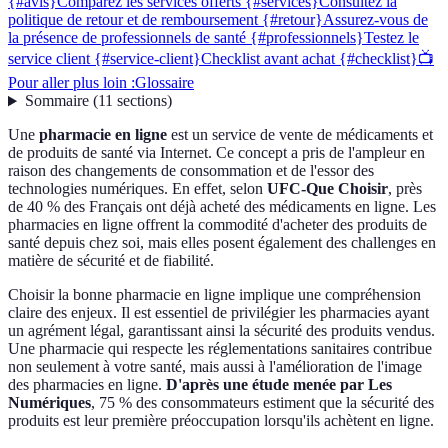
{#avis}
Comparez les services offerts {#services}
Consultez la
politique de retour et de remboursement {#retour}
Assurez-vous de
la présence de professionnels de santé {#professionnels}
Testez le
service client {#service-client}
Checklist avant achat {#checklist}
📺
Pour aller plus loin :
Glossaire
Sommaire
(
11
sections
)
Une
pharmacie en ligne
est un service de vente de médicaments et
de produits de santé via Internet. Ce concept a pris de l'ampleur en
raison des changements de consommation et de l'essor des
technologies numériques. En effet, selon
UFC-Que Choisir
, près
de 40 % des Français ont déjà acheté des médicaments en ligne. Les
pharmacies en ligne offrent la commodité d'acheter des produits de
santé depuis chez soi, mais elles posent également des challenges en
matière de sécurité et de fiabilité.
Choisir la bonne pharmacie en ligne implique une compréhension
claire des enjeux. Il est essentiel de privilégier les pharmacies ayant
un agrément légal, garantissant ainsi la sécurité des produits vendus.
Une pharmacie qui respecte les réglementations sanitaires contribue
non seulement à votre santé, mais aussi à l'amélioration de l'image
des pharmacies en ligne.
D'après une étude menée par Les
Numériques
, 75 % des consommateurs estiment que la sécurité des
produits est leur première préoccupation lorsqu'ils achètent en ligne.