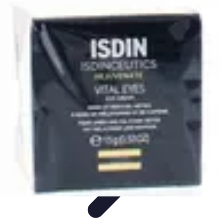
Medic Achat
Astuces et Économies
Achats de Médicaments
Achats
Médicaux
Sécurité en ligne
Sécurité des achats
Medic Achat