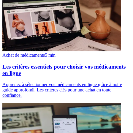
Achat de médicaments
5
min
Les critères essentiels pour choisir vos médicaments
en ligne
Apprenez à sélectionner vos médicaments en ligne grâce à notre
guide approfondi. Les critères clés pour une achat en toute
confiance.