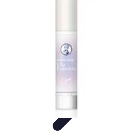
Medic Achat
Astuces et Économies
Achats de Médicaments
Achats
Médicaux
Sécurité en ligne
Sécurité des achats
Medic Achat