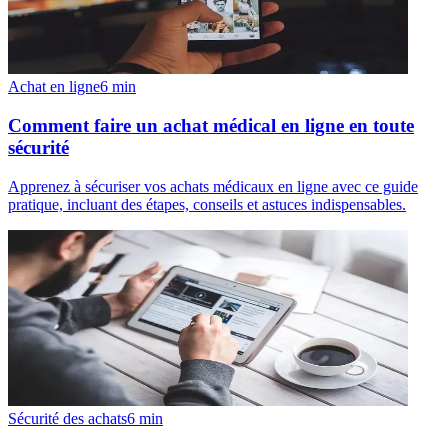
Achat en ligne
6
min
Comment faire un achat médical en ligne en toute
sécurité
Apprenez à sécuriser vos achats médicaux en ligne avec ce guide
pratique, incluant des étapes, conseils et astuces indispensables.
Sécurité des achats
6
min