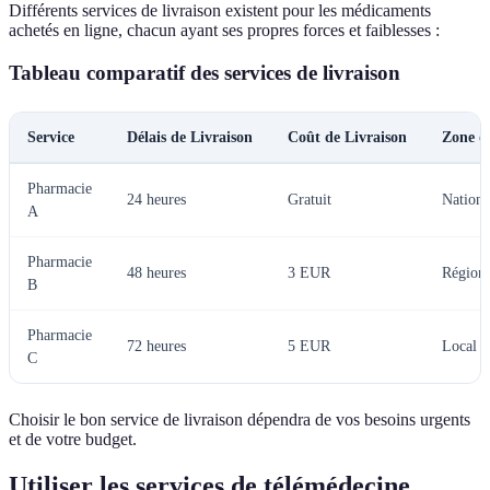
Différents services de livraison existent pour les médicaments
achetés en ligne, chacun ayant ses propres forces et faiblesses :
Tableau comparatif des services de livraison
Service
Délais de Livraison
Coût de Livraison
Zone d
Pharmacie
24 heures
Gratuit
Nationa
A
Pharmacie
48 heures
3 EUR
Régiona
B
Pharmacie
72 heures
5 EUR
Local
C
Choisir le bon service de livraison dépendra de vos besoins urgents
et de votre budget.
Utiliser les services de télémédecine