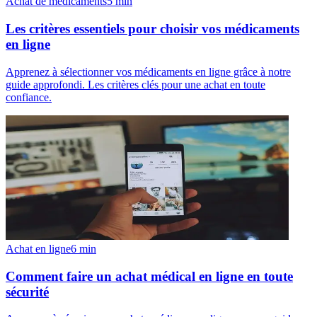
Achat de médicaments
5
min
Les critères essentiels pour choisir vos médicaments
en ligne
Apprenez à sélectionner vos médicaments en ligne grâce à notre
guide approfondi. Les critères clés pour une achat en toute
confiance.
Achat en ligne
6
min
Comment faire un achat médical en ligne en toute
sécurité