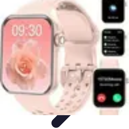
Medic Achat
Astuces et Économies
Achats de Médicaments
Achats
Médicaux
Sécurité en ligne
Sécurité des achats
Medic Achat