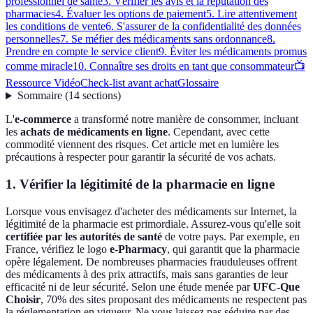
professionnel de santé
3. Vérifier les avis et la réputation des
pharmacies
4. Évaluer les options de paiement
5. Lire attentivement
les conditions de vente
6. S'assurer de la confidentialité des données
personnelles
7. Se méfier des médicaments sans ordonnance
8.
Prendre en compte le service client
9. Éviter les médicaments promus
comme miracle
10. Connaître ses droits en tant que consommateur
📺
Ressource Vidéo
Check-list avant achat
Glossaire
Sommaire
(
14
sections
)
L'
e-commerce
a transformé notre manière de consommer, incluant
les
achats de médicaments en ligne
. Cependant, avec cette
commodité viennent des risques. Cet article met en lumière les
précautions à respecter pour garantir la sécurité de vos achats.
1. Vérifier la légitimité de la pharmacie en ligne
Lorsque vous envisagez d'acheter des médicaments sur Internet, la
légitimité de la pharmacie est primordiale. Assurez-vous qu'elle soit
certifiée par les autorités de santé
de votre pays. Par exemple, en
France, vérifiez le logo
e-Pharmacy
, qui garantit que la pharmacie
opère légalement. De nombreuses pharmacies frauduleuses offrent
des médicaments à des prix attractifs, mais sans garanties de leur
efficacité ni de leur sécurité. Selon une étude menée par
UFC-Que
Choisir
, 70% des sites proposant des médicaments ne respectent pas
la réglementation en vigueur. Ne vous laissez pas séduire par des