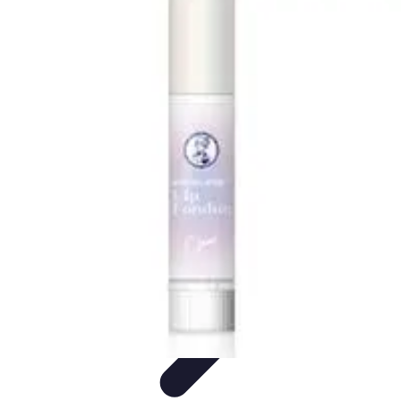
Medic Achat
Astuces et Économies
Achats de Médicaments
Achats
Médicaux
Sécurité en ligne
Sécurité des achats
Medic Achat