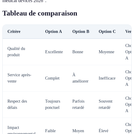
medical devices 2026".
Tableau de comparaison
Critère
Option A
Option B
Option C
Verd
Choi
Qualité du
Excellente
Bonne
Moyenne
Opti
produit
A
Choi
Service après-
À
Complet
Inefficace
Opti
vente
améliorer
A
Choi
Respect des
Toujours
Parfois
Souvent
Opti
délais
ponctuel
retardé
retardé
A
Choi
Impact
Faible
Moyen
Élevé
Opti
environnemental