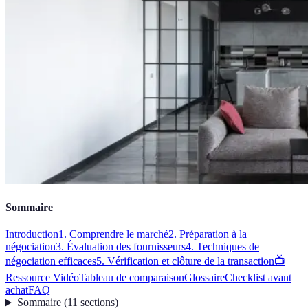
Sommaire
Introduction
1. Comprendre le marché
2. Préparation à la
négociation
3. Évaluation des fournisseurs
4. Techniques de
négociation efficaces
5. Vérification et clôture de la transaction
📺
Ressource Vidéo
Tableau de comparaison
Glossaire
Checklist avant
achat
FAQ
Sommaire
(
11
sections
)