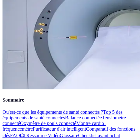
Sommaire
Qu'est-ce que les équipements de santé connectés ?
Top 5 des
équipements de santé connectés
Balance connectée
Tensiomètre
connecté
Oxymètre de pouls connecté
Montre cardio-
fréquencemètre
Purificateur d'air intelligent
Comparatif des fonctions
clés
FAQ
📺 Ressource Vidéo
Glossaire
Checklist avant achat