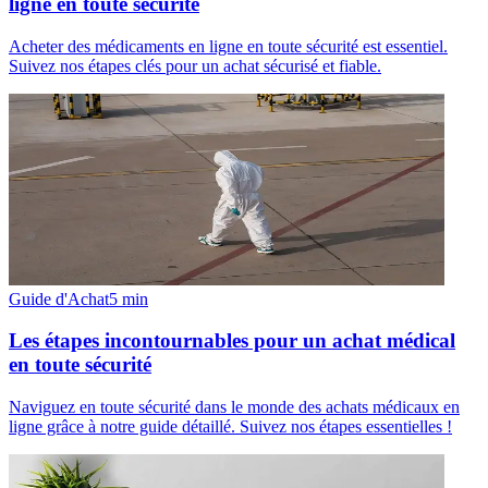
ligne en toute sécurité
Acheter des médicaments en ligne en toute sécurité est essentiel.
Suivez nos étapes clés pour un achat sécurisé et fiable.
Guide d'Achat
5
min
Les étapes incontournables pour un achat médical
en toute sécurité
Naviguez en toute sécurité dans le monde des achats médicaux en
ligne grâce à notre guide détaillé. Suivez nos étapes essentielles !