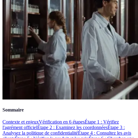
Sommaire
Contexte et enjeux
Vérification en 6 étapes
Étape 1 : Vérifiez
l'agrément officiel
Étape 2 : Examinez les coordonnées
Étape 3 :
Analysez la politique de confidentialité
Étape 4 : Consultez les avis