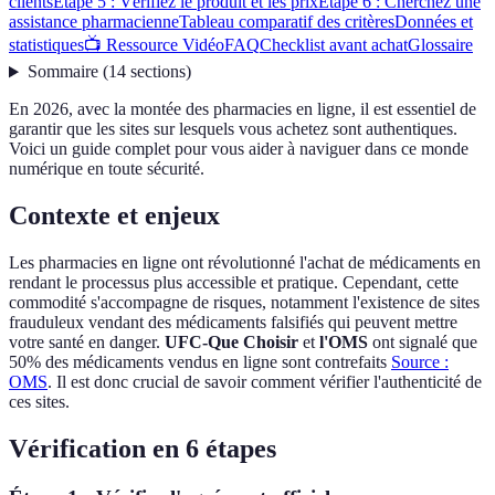
clients
Étape 5 : Vérifiez le produit et les prix
Étape 6 : Cherchez une
assistance pharmacienne
Tableau comparatif des critères
Données et
statistiques
📺 Ressource Vidéo
FAQ
Checklist avant achat
Glossaire
Sommaire
(
14
sections
)
En 2026, avec la montée des pharmacies en ligne, il est essentiel de
garantir que les sites sur lesquels vous achetez sont authentiques.
Voici un guide complet pour vous aider à naviguer dans ce monde
numérique en toute sécurité.
Contexte et enjeux
Les pharmacies en ligne ont révolutionné l'achat de médicaments en
rendant le processus plus accessible et pratique. Cependant, cette
commodité s'accompagne de risques, notamment l'existence de sites
frauduleux vendant des médicaments falsifiés qui peuvent mettre
votre santé en danger.
UFC-Que Choisir
et
l'OMS
ont signalé que
50% des médicaments vendus en ligne sont contrefaits
Source :
OMS
. Il est donc crucial de savoir comment vérifier l'authenticité de
ces sites.
Vérification en 6 étapes