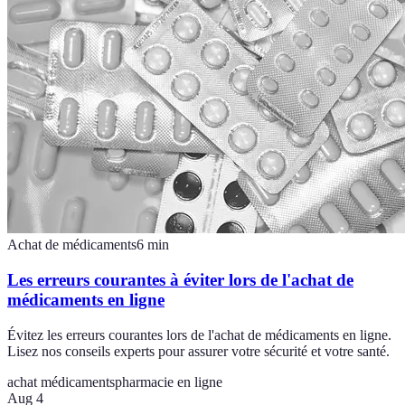
Achat de médicaments
6
min
Les erreurs courantes à éviter lors de l'achat de
médicaments en ligne
Évitez les erreurs courantes lors de l'achat de médicaments en ligne.
Lisez nos conseils experts pour assurer votre sécurité et votre santé.
achat médicaments
pharmacie en ligne
Aug 4