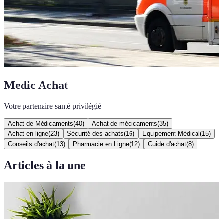
Medic Achat
Votre partenaire santé privilégié
Achat de Médicaments
(
40
)
Achat de médicaments
(
35
)
Achat en ligne
(
23
)
Sécurité des achats
(
16
)
Equipement Médical
(
15
)
Conseils d'achat
(
13
)
Pharmacie en Ligne
(
12
)
Guide d'achat
(
8
)
Articles à la une