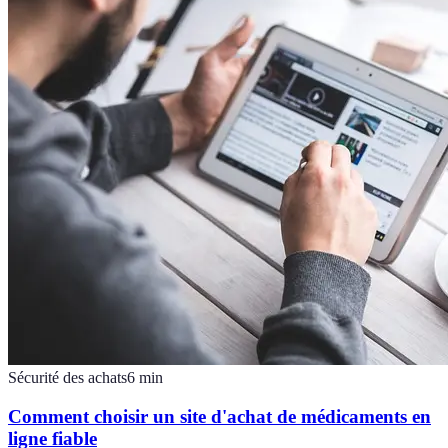
Sécurité des achats
6
min
Comment choisir un site d'achat de médicaments en
ligne fiable