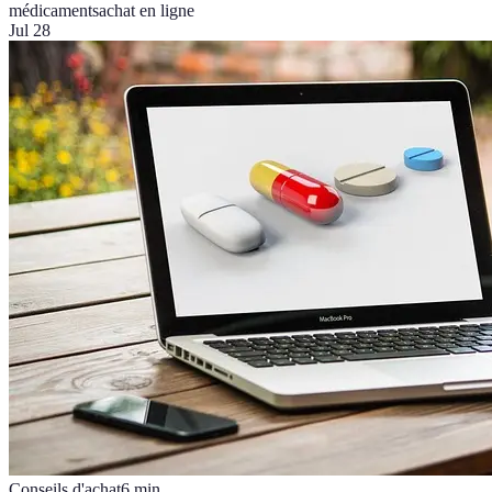
médicaments
achat en ligne
Jul 28
Conseils d'achat
6
min