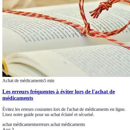
Achat de médicaments
5
min
Les erreurs fréquentes à éviter lors de l'achat de
médicaments
Évitez les erreurs courantes lors de l'achat de médicaments en ligne.
Lisez notre guide pour un achat éclairé et sécurisé.
achat médicaments
erreurs achat médicaments
Aug 3