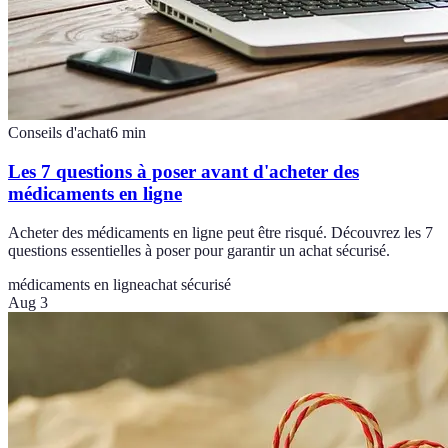
Conseils d'achat
6
min
Les 7 questions à poser avant d'acheter des
médicaments en ligne
Acheter des médicaments en ligne peut être risqué. Découvrez les 7
questions essentielles à poser pour garantir un achat sécurisé.
médicaments en ligne
achat sécurisé
Aug 3