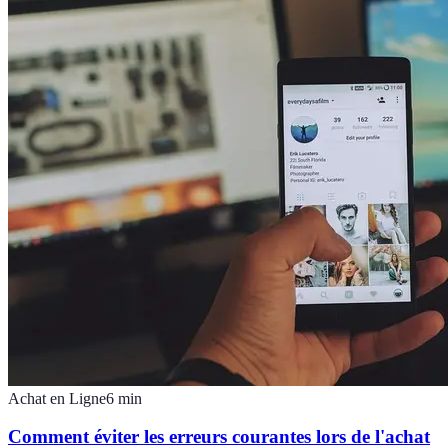
Achat en Ligne
6
min
Comment éviter les erreurs courantes lors de l'achat