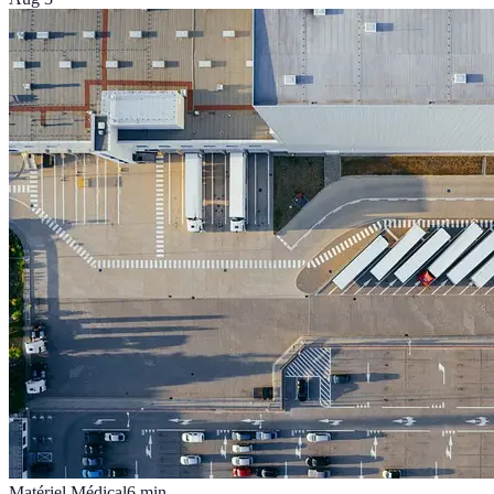
Matériel Médical
6
min