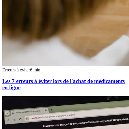
Erreurs à éviter
6
min
Les 7 erreurs à éviter lors de l'achat de médicaments
en ligne