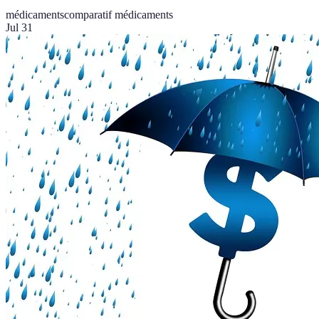
médicaments
comparatif médicaments
Jul 31