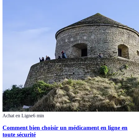
Achat en Ligne
6
min
Comment bien choisir un médicament en ligne en
toute sécurité