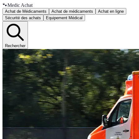
🐾
Medic Achat
Achat de Médicaments
Achat de médicaments
Achat en ligne
Sécurité des achats
Equipement Médical
Rechercher