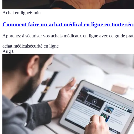
Achat en ligne
6
min
Comment faire un achat médical en ligne en toute sécu
Apprenez à sécuriser vos achats médicaux en ligne avec ce guide pratiq
achat médical
sécurité en ligne
Aug 6