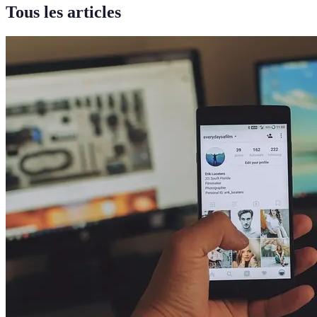
Tous les articles