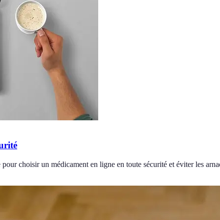
urité
pour choisir un médicament en ligne en toute sécurité et éviter les arna