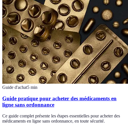
Guide d'achat
5
min
Guide pratique pour acheter des médicaments en
ligne sans ordonnance
Ce guide complet présente les étapes essentielles pour acheter des
médicaments en ligne sans ordonnance, en toute sécurité.