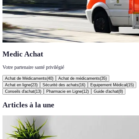
Medic Achat
Votre partenaire santé privilégié
Achat de Médicaments
(
40
)
Achat de médicaments
(
35
)
Achat en ligne
(
23
)
Sécurité des achats
(
16
)
Equipement Médical
(
15
)
Conseils d'achat
(
13
)
Pharmacie en Ligne
(
12
)
Guide d'achat
(
8
)
Articles à la une