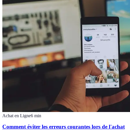
Achat en Ligne
6
min
Comment éviter les erreurs courantes lors de l'achat