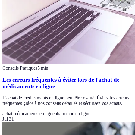
Conseils Pratiques
5
min
Les erreurs fréquentes à éviter lors de l'achat de
médicaments en ligne
L'achat de médicaments en ligne peut être risqué. Évitez les erreurs
fréquentes grâce à nos conseils détaillés et sécurisez vos achats.
achat médicaments en ligne
pharmacie en ligne
Jul 31