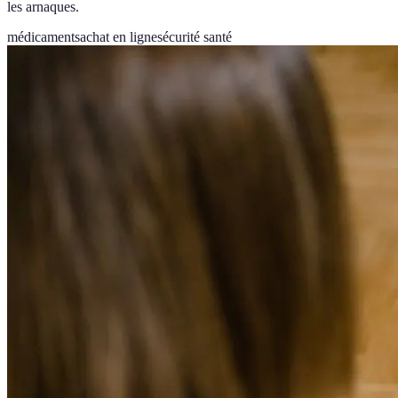
les arnaques.
médicaments
achat en ligne
sécurité santé