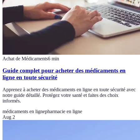
Achat de Médicaments
6
min
Guide complet pour acheter des médicaments en
ligne en toute sécurité
Apprenez à acheter des médicaments en ligne en toute sécurité avec
notre guide détaillé. Protégez votre santé et faites des choix
informés.
médicaments en ligne
pharmacie en ligne
Aug 2