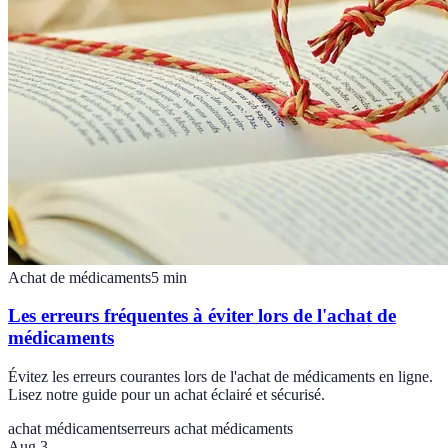
Achat de médicaments
5
min
Les erreurs fréquentes à éviter lors de l'achat de
médicaments
Évitez les erreurs courantes lors de l'achat de médicaments en ligne.
Lisez notre guide pour un achat éclairé et sécurisé.
achat médicaments
erreurs achat médicaments
Aug 3