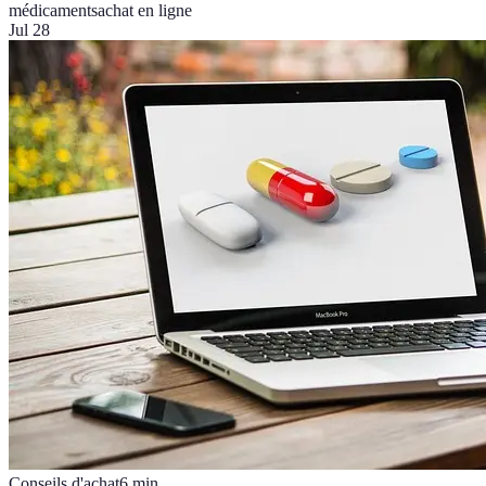
médicaments
achat en ligne
Jul 28
Conseils d'achat
6
min