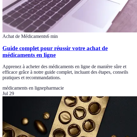
Achat de Médicaments
6
min
Guide complet pour réussir votre achat de
médicaments en ligne
Apprenez à acheter des médicaments en ligne de manière sûre et
efficace grâce à notre guide complet, incluant des étapes, conseils
pratiques et recommandations.
médicaments en ligne
pharmacie
Jul 29